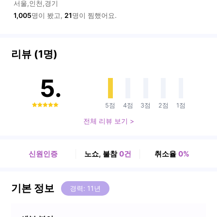
서울,인천,경기
1,005
명이 봤고,
21
명이 찜했어요.
리뷰 (1명)
5.
5점
4점
3점
2점
1점
0
전체 리뷰 보기 >
신원인증
노쇼, 불참
0건
취소율
0%
기본 정보
경력: 11년