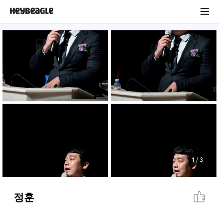
1
/
3
정훈