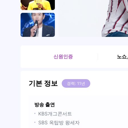
신원인증
노쇼
기본 정보
경력: 11년
방송 출연
KBS개그콘서트
SBS 옥탑방 왕세자