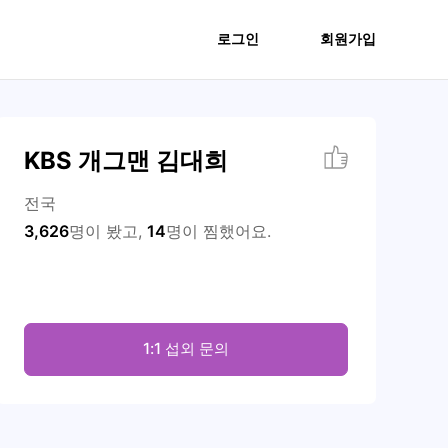
로그인
회원가입
KBS 개그맨 김대희
전국
3,626
명이 봤고,
14
명이 찜했어요.
1:1 섭외 문의