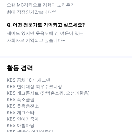
오랜 MC경력으로 경험과 노하우가
최대 장점인거같습니다^^
Q. 어떤 전문가로 기억되고 싶으세요?
재미도 있지만 웃음뒤에 긴 여운이 있는
사회자로 기억되고 싶습니다~
활동 경력
KBS 공채 18기 개그맨
KBS 연예대상 최우수코너상
KBS 개그콘서트 (깜빡홈쇼핑, 오성과한음)
KBS 폭소클럽
KBS 웃음충전소
KBS 개그스타
KBS 연예가중계
KBS 아침마당
KBS 생방송 아침이좋다