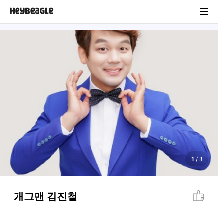
1
/
8
개그맨 김진철