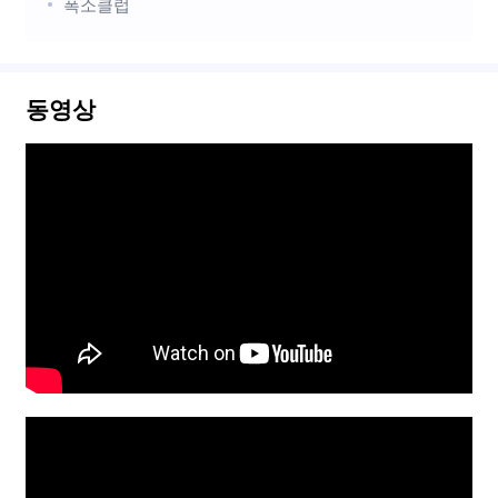
폭소클럽
동영상