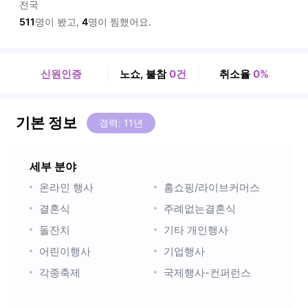
전국
511
명이 봤고,
4
명이 찜했어요.
신원인증
노쇼, 불참
0건
취소율
0%
기본 정보
경력: 11년
세부 분야
온라인 행사
홈쇼핑/라이브커머스
결혼식
주례없는결혼식
돌잔치
기타 개인행사
어린이행사
기업행사
각종축제
국제행사-컨퍼런스