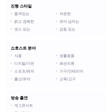
진행 스타일
품격있는
차분한
밝고 경쾌한
유머 넘치는
센스 있는
감동 있는
쇼호스트 분야
식품
생활용품
디지털/가전
패션의류
스포츠/레저
가구/인테리어
출산/유아
교육/교구
방송 출연
개그콘서트