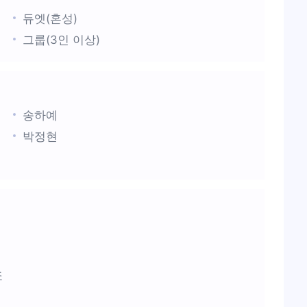
듀엣(혼성)
그룹(3인 이상)
송하예
박정현
죠