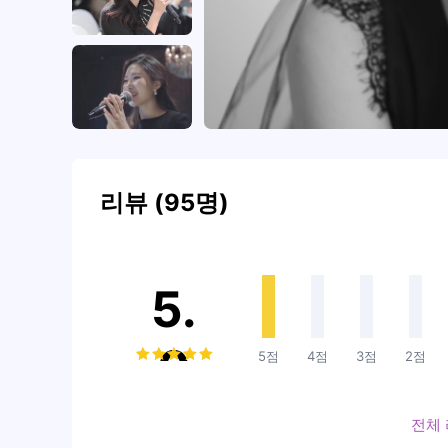
리뷰 (95명)
5.
0
5점
4점
3점
2점
전체 