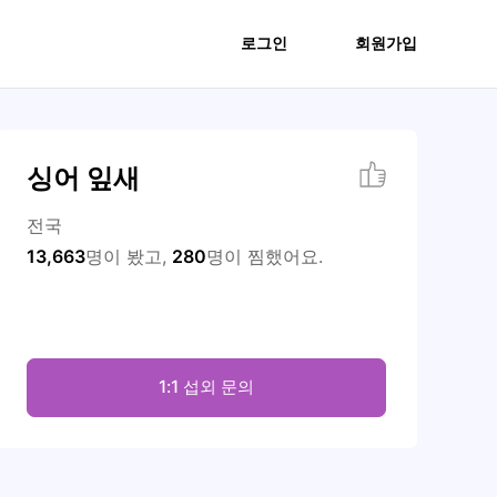
로그인
회원가입
싱어 잎새
전국
13,663
명이 봤고,
280
명이 찜했어요.
1:1 섭외 문의