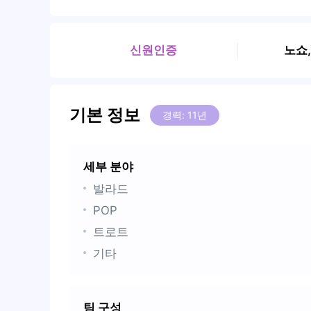
신원인증
노쇼
기본 정보
경력: 11년
세부 분야
발라드
POP
트로트
기타
팀 구성