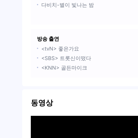
다비치-별이 빛나는 밤
펀치-널 사랑할게
박기영-시작
이선희-그중에 그대를 만나
방송 출연
폴킴-사랑하는 당신께/모든날 모든순간
<tvN> 좋은가요
케이시-너의 발걸음에 빛을 비춰줄게
<SBS> 트롯신이떴다
제이세라-언제나 사랑해
<KNN> 골든마이크
볼빨간사춘기-처음부터 너와나
이석훈-그대를 사랑하는 10가지 이유
치즈-Mood Indigo
효린-널사랑하겠어
동영상
성시경-두사람