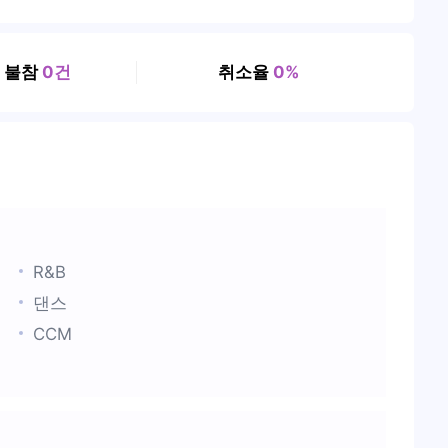
, 불참
0건
취소율
0%
R&B
댄스
CCM