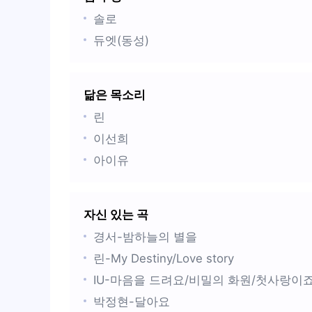
솔로
듀엣(동성)
닮은 목소리
린
이선희
아이유
자신 있는 곡
경서-밤하늘의 별을
린-My Destiny/Love story
IU-마음을 드려요/비밀의 화원/첫사랑이
박정현-달아요