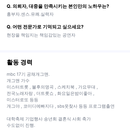
Q. 의뢰자, 대중을 만족시키는 본인만의 노하우는?
흥부자.센스.유쾌.실력자
Q. 어떤 전문가로 기억되고 싶으세요?
현장을 책임지는 책임감있는 공연자
활동 경력
mbc 17기 공채개그맨.
개그맨 가수
미스터트롯 , 불후의명곡 , 스케치북 , 가요무대 ,
전국노래자랑 , 더트롯쇼 , 화요일은밤이좋아 ,
미스터로또 등등
개그야 , 코미디에빠지다 , sbs웃찾사 등등 프로그램출연
대학축제 기업행사 송년회 결혼식 사회 축가
수도없이 진행.