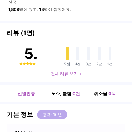
전국
1,809
명이 봤고,
18
명이 찜했어요.
리뷰 (1명)
5.
5점
4점
3점
2점
1점
0
전체 리뷰 보기 >
신원인증
노쇼, 불참
0건
취소율
0%
기본 정보
경력: 10년