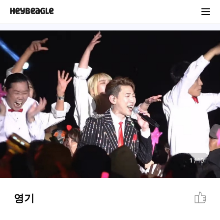
1
/
10
영기