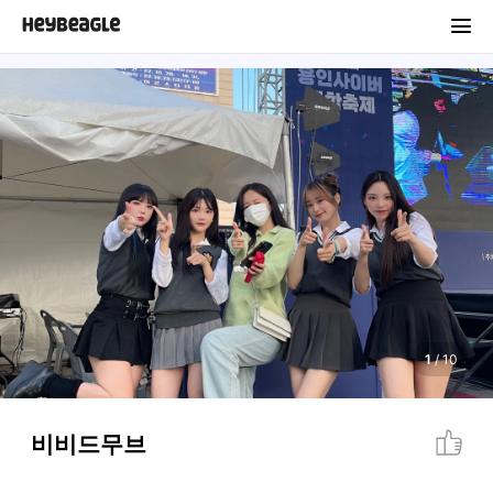
1
/
10
비비드무브