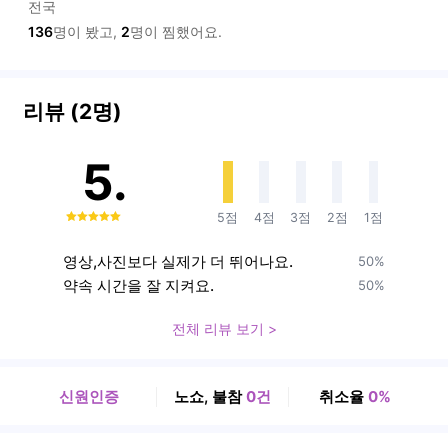
전국
136
명이 봤고,
2
명이 찜했어요.
리뷰 (2명)
5.
5점
4점
3점
2점
1점
0
영상,사진보다 실제가 더 뛰어나요.
50%
약속 시간을 잘 지켜요.
50%
전체 리뷰 보기 >
신원인증
노쇼, 불참
0건
취소율
0%