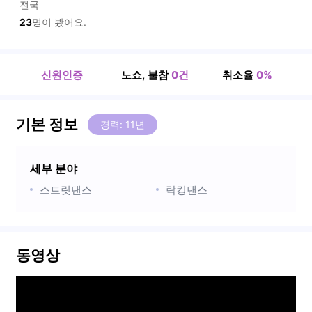
전국
23
명이 봤어요.
신원인증
노쇼, 불참
0건
취소율
0%
기본 정보
경력: 11년
세부 분야
스트릿댄스
락킹댄스
동영상