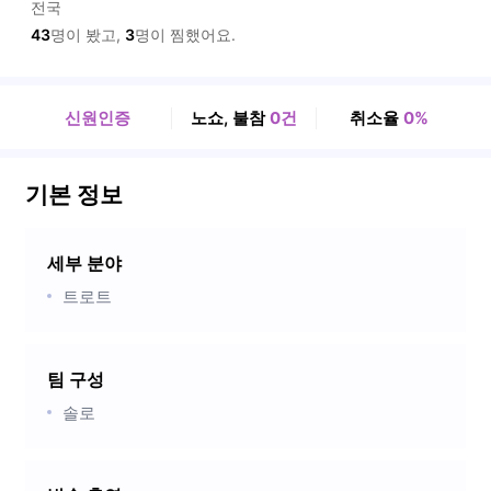
전국
43
명이 봤고,
3
명이 찜했어요.
신원인증
노쇼, 불참
0건
취소율
0%
기본 정보
세부 분야
트로트
팀 구성
솔로