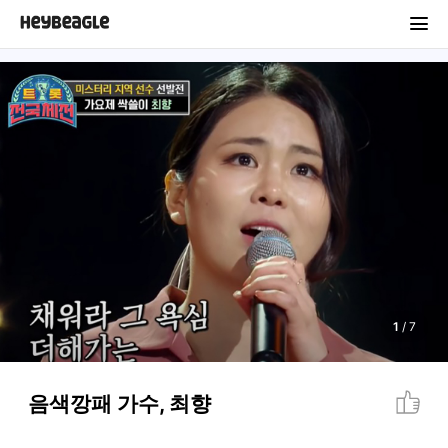
1
/
7
음색깡패 가수, 최향