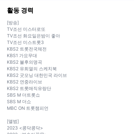
활동 경력
[방송]
TV조선 미스터로또
TV조선 화요일은밤이 좋아
TV조선 미스트롯3
KBS2 트롯전국체전
KBS1 가요무대
KBS2 불후의명곡
KBS2 유희열의 스케치북
KBS2 굿모닝 대한민국 라이브
KBS2 연중라이브
KBS2 트롯매직유랑단
SBS M 더트롯쇼
SBS M 더쇼
MBC ON 트롯챔피언
[앨범]
2023 <콩닥콩닥>