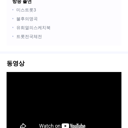
방송 출연
미스트롯3
불후의명곡
유희열의스케치북
트롯전국체전
동영상