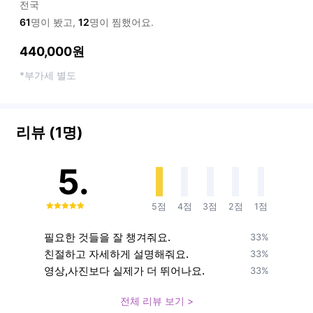
전국
61
명이 봤고,
12
명이 찜했어요.
440,000원
*부가세 별도
리뷰 (1명)
5.
5점
4점
3점
2점
1점
0
필요한 것들을 잘 챙겨줘요.
33%
친절하고 자세하게 설명해줘요.
33%
영상,사진보다 실제가 더 뛰어나요.
33%
전체 리뷰 보기 >